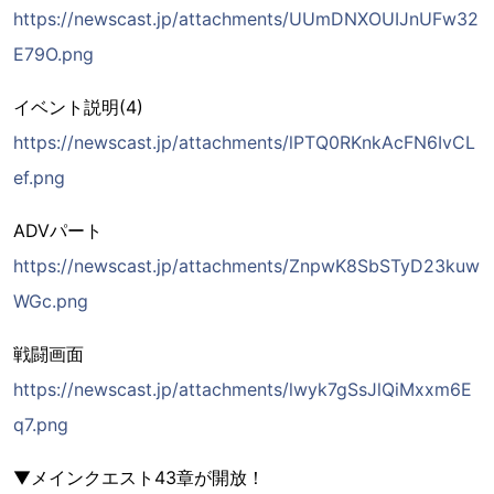
https://newscast.jp/attachments/UUmDNXOUIJnUFw32
E79O.png
イベント説明(4)
https://newscast.jp/attachments/lPTQ0RKnkAcFN6IvCL
ef.png
ADVパート
https://newscast.jp/attachments/ZnpwK8SbSTyD23kuw
WGc.png
戦闘画面
https://newscast.jp/attachments/lwyk7gSsJlQiMxxm6E
q7.png
▼メインクエスト43章が開放！