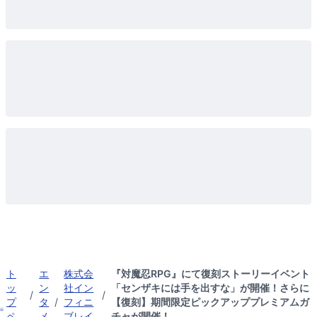
ト
エ
株式会
『対魔忍RPG』にて復刻ストーリーイベント
ッ
ン
社イン
「センザキには手を出すな」が開催！さらに
/
/
プ
タ
/
フィニ
【復刻】期間限定ピックアッププレミアムガ
ペ
メ
ブレイ
チャが開催！