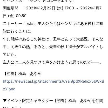
イベント名：「センザキには手を出すな」
開催期間 ：2021年12月22日 (水) 17:00 ～ 2022年1月7
日 (金) 09:59
ストーリー：元日、主人公たちはセンザキにある神社に初
詣に行くことに。
牛に所縁のあるこの神社は、丑年とあって大盛況。そんな
中、同級生の熱川るみと、先輩の秋山凜子がアルバイトし
ていた。
主人公は二人を見つけて声をかけようと思うのだが――。
【初春】槇島 あやめ
https://newscast.jp/attachments/uYal9pdXRehcx5bWxB
zY.png
▼イベント限定キャラクター【初春】槇島 あやめを仲間