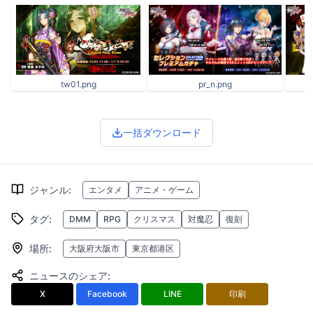
tw01.png
pr_n.png
一括ダウンロード
ジャンル
:
エンタメ
アニメ・ゲーム
タグ
:
DMM
RPG
クリスマス
対魔忍
復刻
場所
:
大阪府大阪市
東京都港区
ニュースのシェア
:
X
Facebook
LINE
印刷