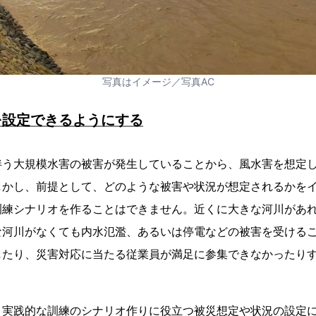
写真はイメージ／写真AC
を設定できるようにする
伴う大規模水害の被害が発生していることから、風水害を想定
しかし、前提として、どのような被害や状況が想定されるかを
訓練シナリオを作ることはできません。近くに大きな河川があ
な河川がなくても内水氾濫、あるいは停電などの被害を受ける
したり、災害対応に当たる従業員が満足に参集できなかったり
、実践的な訓練のシナリオ作りに役立つ被災想定や状況の設定