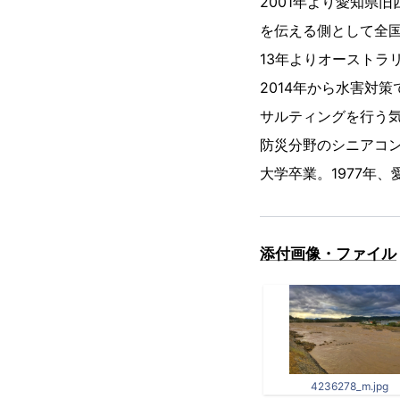
2001年より愛知県
を伝える側として全
13年よりオーストラ
2014年から水害対
サルティングを行う気
防災分野のシニアコ
大学卒業。1977年
添付画像・ファイル
4236278_m.jpg