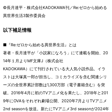
©長月達平・株式会社KADOKAWA刊／Re:ゼロから始める
異世界生活3製作委員会
以下補足情報
■『Re:ゼロから始める異世界生活』とは
著者・⻑⽉達平が「⼩説家になろう」にて連載を開始、20
14年１⽉よりMF⽂庫J（株式会社
KADOKAWA）にて刊⾏されている⼤⼈気⼩説作品。イラ
ストは⼤塚真⼀郎が担当し、コミカライズを含む関連シリ
ーズの全世界累計部数は1,300万部（電⼦書籍含む）を突
破。2016年4⽉に初のTVアニメ化を果たし、2018年と201
9年にOVAをそれぞれ劇場公開、2020年7⽉よりTVアニメ
2nd seasonを放送。新たにTVアニメ3rd seasonが2024年