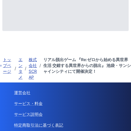
トッ
エ
株式
リアル脱出ゲーム 『Re:ゼロから始める異世界
プペ
ン
会社
/
生活 交錯する異世界からの脱出』 池袋・サンシ
/
/
ージ
タ
SCR
ャインシティにて開催決定！
メ
AP
運営会社
サービス・料金
サービス説明会
特定商取引法に基づく表記