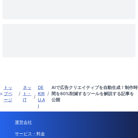
トッ
ネッ
DE
AIで広告クリエイティブを自動生成！制作時
プペ
/
ト・
KIR
/
間を80%削減するツールを解説する記事を
/
ージ
IT
U.A
公開
I
運営会社
サービス・料金