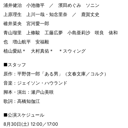
浦井健治 小池徹平 ／ 濱田めぐみ ソニン
上原理生 上川一哉・知念里奈 ／ 鹿賀丈史
碓井菜央 宮河愛一郎
青山瑠里 上條駿 工藤広夢 小島亜莉沙 咲良 俵和
也 増山航平 安福毅
植山愛結＊ 大村真佑＊ ＊スウィング
■スタッフ
原作：平野啓一郎「ある男」（文春文庫／コルク）
音楽：ジェイソン・ハウランド
脚本・演出：瀬戸山美咲
歌詞：高橋知伽江
■公演スケジュール
8月30日(土) 12:00／17:00