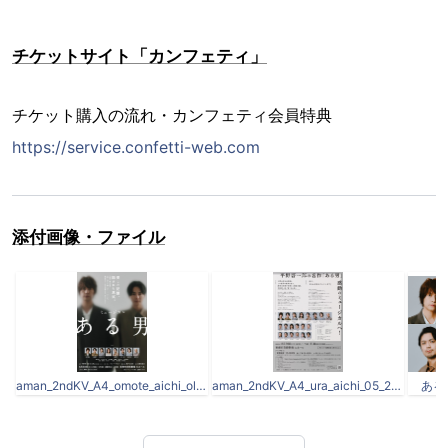
チケットサイト「カンフェティ」
チケット購入の流れ・カンフェティ会員特典
https://service.confetti-web.com
添付画像・ファイル
aman_2ndKV_A4_omote_aichi_ol_0409_埋め込み.jpg
aman_2ndKV_A4_ura_aichi_05_2_ol_page-0001.jpg
ある