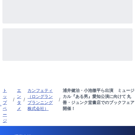
ト
エ
カンフェティ
浦井健治・小池徹平ら出演 ミュージ
ッ
ン
（ロングラン
カル『ある男』愛知公演に向けて 丸
/
/
/
プ
タ
プランニング
善・ジュンク堂書店でのブックフェア
ペ
メ
株式会社）
開催！
ー
ジ