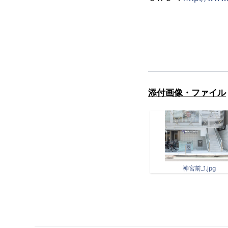
添付画像・ファイル
神宮前_1.jpg