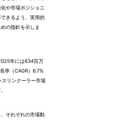
適化や市場ポジショニ
応できるよう、実用的
ための指針を示しま
25年には634百万
率（CAGR）6.7%
ンスリンクーラー市場
す。
し、それぞれの市場動