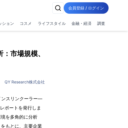
会員登録 / ログイン
ッション
コスメ
ライフスタイル
金融・経済
調査
析：市場規模、
QY Research株式会社
ルインスリンクーラー―
査レポートを発行しま
環境を多角的に分析
タをもとに、主要企業