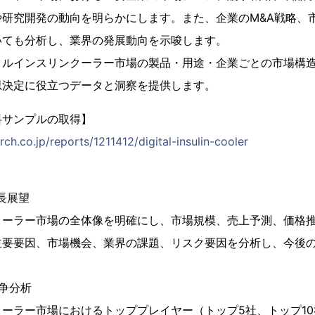
や研究開発の動向を明らかにします。また、企業のM&A戦略、
いても分析し、業界の発展動向を示唆します。
タルインスリンクーラー市場の製品・用途・企業ごとの市場構
思決定に役立つデータと洞察を提供します。
料サンプルの取得】
ch.co.jp/reports/1211412/digital-insulin-cooler
長展望
クーラー市場の全体像を明確にし、市場規模、売上予測、価格
主要要因、市場機会、業界の課題、リスク要因を分析し、今後
争分析
ーラー市場におけるトッププレイヤー（トップ5社、トップ1