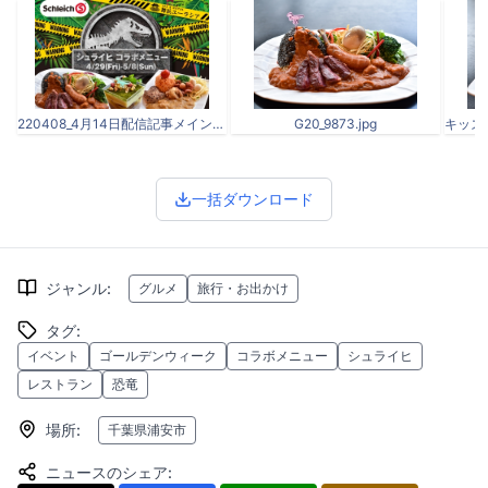
220408_4月14日配信記事メイン画像.jpg
G20_9873.jpg
一括ダウンロード
ジャンル
:
グルメ
旅行・お出かけ
タグ
:
イベント
ゴールデンウィーク
コラボメニュー
シュライヒ
レストラン
恐竜
場所
:
千葉県浦安市
ニュースのシェア
: