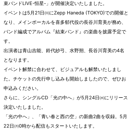
束バンドLIVE-恒星-」が開催決定いたしました。
イベントは5月21日㈰にZepp Haneda (TOKYO)での開催と
なり、メインボーカルを喜多郁代役の長谷川育美が務め、
バンド編成でアルバム『結束バンド』の楽曲を披露予定で
す。
出演者は青山吉能、鈴代紗弓、水野朔、長谷川育美の4名
となります。
イベント解禁に合わせて、ビジュアルも解禁いたしまし
た。チケットの先行申し込みも開始しましたので、ぜひお
申込みください。
さらに、シングルCD「光の中へ」が5月24日㈬にリリース
決定いたしました。
「光の中へ」、「青い春と西の空」の新曲2曲を収録。5月
22日㈪0時から配信もスタートいたします。