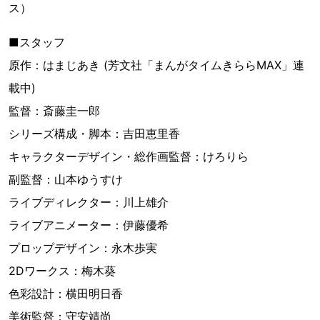
ス）
■スタッフ
原作：はまじあき (芳文社「まんがタイムきららMAX」連
載中)
監督：斎藤圭一郎
シリーズ構成・脚本：吉田恵里香
キャラクターデザイン・総作画監督：けろりら
副監督：山本ゆうすけ
ライブディレクター：川上雄介
ライブアニメーター：伊藤優希
プロップデザイン：永木歩実
2Dワークス：梅木葵
色彩設計：横田明日香
美術監督：守安靖尚