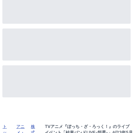
ト
アニ
株
TVアニメ『ぼっち・ざ・ろっく！』のライブ
ッ
メ・
式
イベント「結束バンドLIVE-恒星-」が23年5月