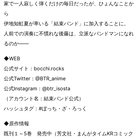
家で一人寂しく弾くだけの毎日だったが、ひょんなことか
ら
伊地知虹夏が率いる「結束バンド」に加入することに。
人前での演奏に不慣れな後藤は、立派なバンドマンになれ
るのか――
◆WEB
公式サイト：bocchi.rocks
公式Twitter：@BTR_anime
公式Instagram：@btr_isosta
（アカウント名：結束バンド公式）
ハッシュタグ：#ぼっち・ざ・ろっく
◆原作情報
既刊１～5巻 発売中（芳文社・まんがタイムKRコミック