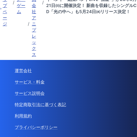
/
/
プ
ゲー
会
21日㈰に開催決定！ 新曲を収録したシングルC
ペ
ム
社
D「光の中へ」も5月24日㈬リリース決定！
ー
ア
ジ
/
ニ
プ
レ
ッ
ク
ス
運営会社
サービス・料金
サービス説明会
特定商取引法に基づく表記
利用規約
プライバシーポリシー