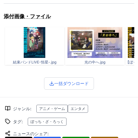
添付画像・ファイル
結束バンドLIVE-恒星-.jpg
光の中へ.jpg
【ぼっ
一括ダウンロード
ジャンル
:
アニメ・ゲーム
エンタメ
タグ
:
ぼっち・ざ・ろっく
ニュースのシェア
: