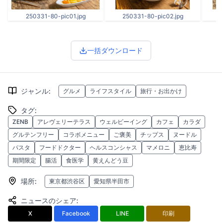
250331-80-pic01.jpg
250331-80-pic02.jpg
一括ダウンロード
ジャンル
:
グルメ
ライフスタイル
旅行・お出かけ
タグ
:
ZENB
アレヴェリーテラス
ウェルビーイング
カフェ
カラダ
グルテンフリー
コラボメニュー
ご褒美
チップス
ヌードル
パスタ
フードドクター
ヘルスコンシャス
マメロニ
恵比寿
期間限定
腸活
食医学
黄えんどう豆
場所
:
東京都渋谷区
愛知県半田市
ニュースのシェア
:
X
Facebook
LINE
印刷