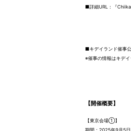
■詳細URL：『Chiika
■キデイランド催事公式X(
※催事の情報はキデイラ
【開催概要】
【東京会場①】
期間：2025年9月5