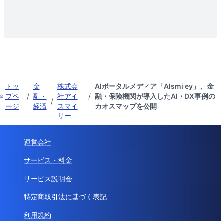
トッ
金
株式会
AIポータルメディア「AIsmiley」、金
プペ
/
融・
社アイ
/
融・保険機関が導入したAI・DX事例の
/
ージ
経済
スマイ
カオスマップを公開
リー
運営会社
サービス・料金
サービス説明会
特定商取引法に基づく表記
利用規約