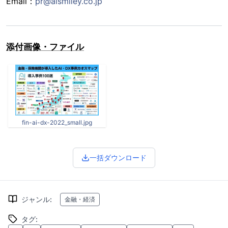
Email：
pr@aismiley.co.jp
添付画像・ファイル
fin-ai-dx-2022_small.jpg
一括ダウンロード
ジャンル
:
金融・経済
タグ
: