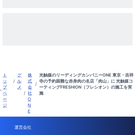
ト
グ
株
光触媒のリーディングカンパニーONE 東京・吉祥
ッ
/
ル
式
寺の予約困難な赤身肉の名店「肉山」に 光触媒コ
/
プ
メ
会
ーティングFRESHION（フレシオン）の施工を実
ペ
/
社
施
ー
O
ジ
N
E
運営会社