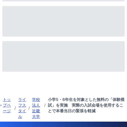
トッ
ライ
学校
小学5・6年生を対象とした無料の「体験模
プペ
フス
法人
/
試」を実施 実際の入試会場を使用するこ
/
/
ージ
タイ
近畿
とで本番当日の緊張を軽減
ル
大学