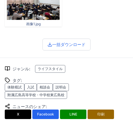
画像1.jpg
一括ダウンロード
ジャンル
:
ライフスタイル
タグ
:
体験模試
入試
相談会
説明会
附属広島高等学校・中学校東広島校
ニュースのシェア
:
X
Facebook
LINE
印刷