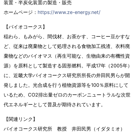
装置・半炭化装置の製造・販売
ホームページ：
https://www.ze-energy.net/
【バイオコークス】
稲わら、もみがら、間伐材、お茶かす、コーヒー豆かすな
ど、従来は廃棄物として処理される食物加工残渣、衣料廃
棄物などのバイオマス（再生可能な、生物由来の有機性資
源）を原料として製造する固形燃料。平成17年（2005年）
に、近畿大学バイオコークス研究所所長の井田民男らが開
発しました。光合成を行う植物資源等を100％原料にして
いるため、CO2排出量ゼロのカーボンニュートラルな次世
代エネルギーとして普及が期待されています。
【関連リンク】
バイオコークス研究所 教授 井田民男（イダタミオ）