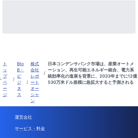
ト
Bto
株式
日本コンデンサバンク市場は、産業オートメ
ッ
B・
会社
ーション、再生可能エネルギー統合、電力系
/
プ
ビ
レポ
統効率化の進展を背景に、2033年までに12億
/
ペ
ジ
/
ート
530万米ドル規模に急拡大すると予測される
ー
ネ
オー
ジ
ス
シャ
ン
運営会社
サービス・料金