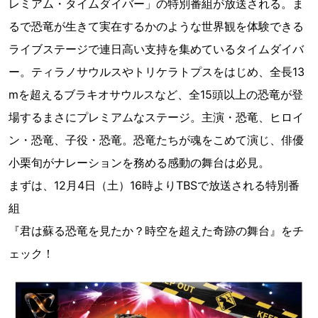
レミアム・タイムダイバー」の特別番組が放送される。ま
るで恐竜が生きて実在するかのような世界観を体験できる
ライブステージで連日高い支持を集めているタイムダイバ
ー。ティラノサウルスやトリケラトプスをはじめ、全長13
mを超えるブラキオサウルスなど、全15頭以上の恐竜が登
場するまさにプレミアムなステージ。主演・恐竜、ヒロイ
ン・恐竜、子役・恐竜。恐竜たちが魂をこめて演じ、俳優
小栗旬がナレーションを務める感動の舞台は必見。
まずは、12月4日（土）16時よりTBSで放送される特別番
組
『君は蘇る恐竜を見たか？時空を超えた奇跡の舞台』をチ
ェック！