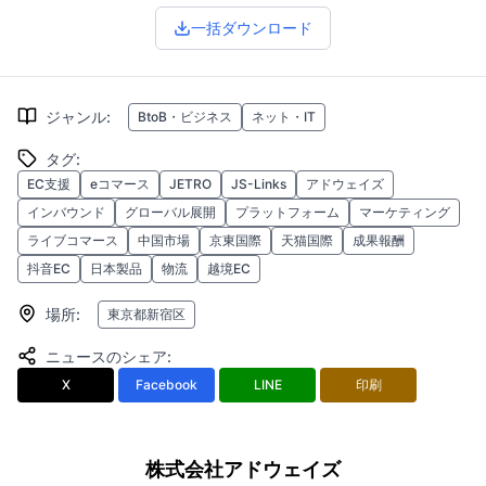
一括ダウンロード
ジャンル
:
BtoB・ビジネス
ネット・IT
タグ
:
EC支援
eコマース
JETRO
JS-Links
アドウェイズ
インバウンド
グローバル展開
プラットフォーム
マーケティング
ライブコマース
中国市場
京東国際
天猫国際
成果報酬
抖音EC
日本製品
物流
越境EC
場所
:
東京都新宿区
ニュースのシェア
:
X
Facebook
LINE
印刷
株式会社アドウェイズ