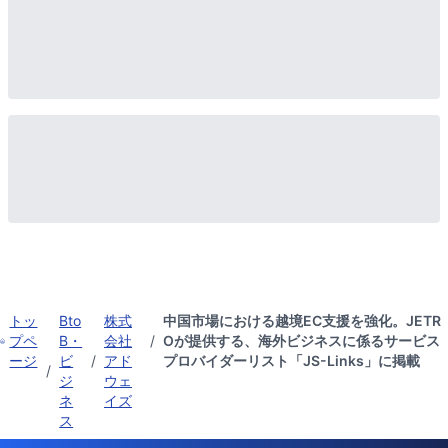
トッ
Bto
株式
中国市場における越境EC支援を強化。JETR
プペ
B・
会社
/
Oが提供する、海外ビジネスに係るサービス
ージ
ビ
/
アド
プロバイダーリスト「JS-Links」に掲載
/
ジ
ウェ
ネ
イズ
ス