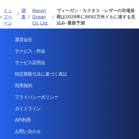
トッ
調
Report
ヴィーガン・カクタス・レザーの市場規
/
プペ
査
/
Ocean
/
模は2028年に8692万米ドルに達する見
ージ
Co. Ltd.
込み-最新予測
運営会社
サービス・料金
サービス説明会
特定商取引法に基づく表記
利用規約
プライバシーポリシー
ガイドライン
API利用
お問い合わせ