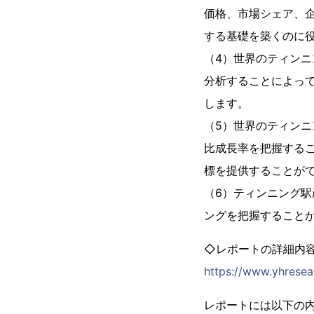
価格、市場シェア、
する基礎を築くのに
（4）世界のティン
分析することによっ
します。
（5）世界のティン
比成長率を把握する
標を提供することが
（6）ティンニング
ングを把握すること
◇レポートの詳細内
https://www.yhresea
レポートには以下の