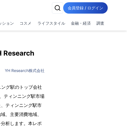
会員登録 / ログイン
ッション
コスメ
ライフスタイル
金融・経済
調査
esearch
YH Research株式会社
ンニング駅のトップ会社
は、ティンニング駅市場
た、ティンニング駅市
地域、主要消費地域、
を分析します。本レポ