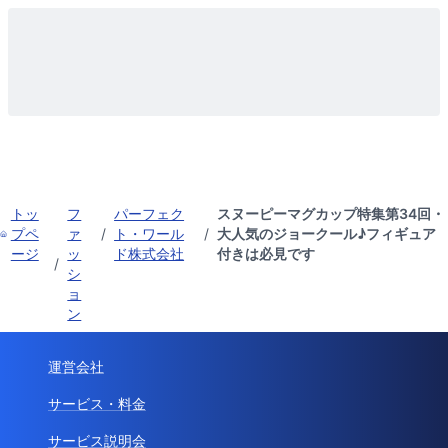
トッ
フ
パーフェク
スヌーピーマグカップ特集第34回・
プペ
ァ
/
ト・ワール
/
大人気のジョークール♪フィギュア
ージ
ッ
ド株式会社
付きは必見です
/
シ
ョ
ン
運営会社
サービス・料金
サービス説明会