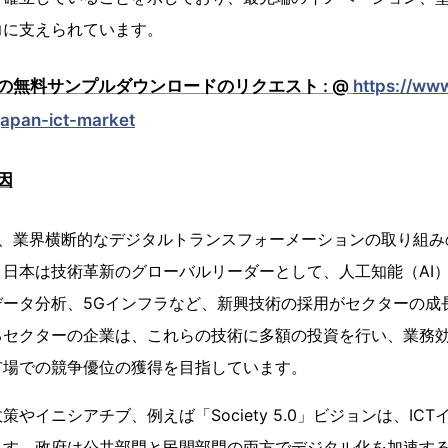
力に支えられています。
の無料サンプルダウンロードのリクエスト : @
https://www
japan-ict-market
因
は、業界横断的なデジタルトランスフォーメーションの取り組
日本は技術革新のグローバルリーダーとして、人工知能（AI
データ分析、5Gインフラなど、新興技術の採用がセクターの成
るセクターの企業は、これらの技術に多額の投資を行い、業務
市場での競争優位の獲得を目指しています。
やイニシアチブ、例えば「Society 5.0」ビジョンは、IC
ます。政府は公共部門と民間部門の両方でデジタル化を加速す