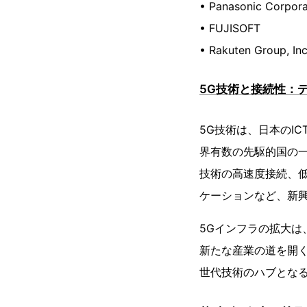
• Panasonic Corpora
• FUJISOFT
• Rakuten Group, Inc
5G技術と接続性：
5G技術は、日本のI
界有数の先駆的国の一
技術の高速度接続、低
ケーションなど、新
5Gインフラの拡大
新たな産業の道を開
世代技術のハブとな