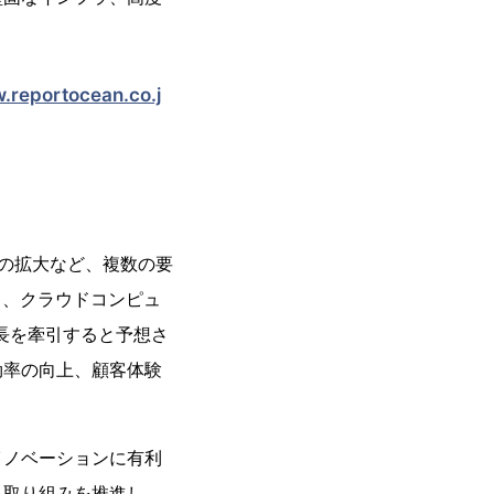
.reportocean.co.j
みの拡大など、複数の要
）、クラウドコンピュ
長を牽引すると予想さ
効率の向上、顧客体験
Tイノベーションに有利
る取り組みを推進し、