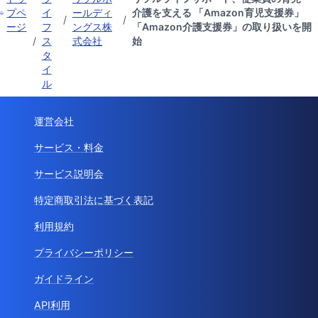
プペ
イ
ールディ
介護を支える 「Amazon育児支援券」
/
/
ージ
フ
ングス株
「Amazon介護支援券」の取り扱いを開
/
ス
式会社
始
タ
イ
ル
運営会社
サービス・料金
サービス説明会
特定商取引法に基づく表記
利用規約
プライバシーポリシー
ガイドライン
API利用