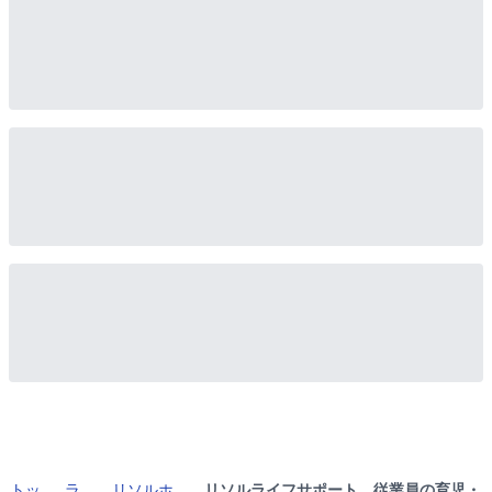
トッ
ラ
リソルホ
リソルライフサポート、従業員の育児・