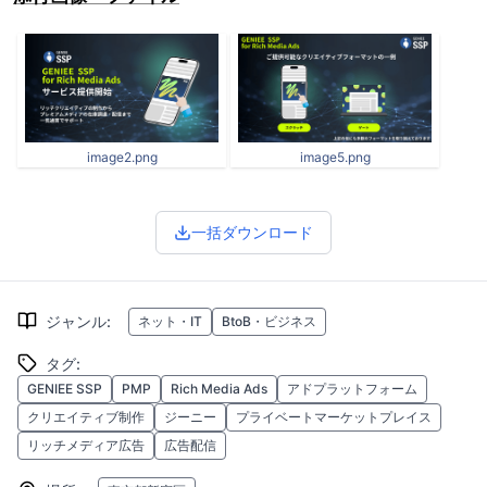
image2.png
image5.png
一括ダウンロード
ジャンル
:
ネット・IT
BtoB・ビジネス
タグ
:
GENIEE SSP
PMP
Rich Media Ads
アドプラットフォーム
クリエイティブ制作
ジーニー
プライベートマーケットプレイス
リッチメディア広告
広告配信