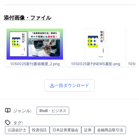
添付画像・ファイル
1050025新刊書籍概要_2.png
1050025新刊NEWS書影.png
1050
一括ダウンロード
ジャンル
:
BtoB・ビジネス
タグ
:
公認会計士
投資信託
日本証券業協会
証券
金融商品取引法