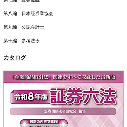
第八編 日本証券業協会
第九編 公認会計士
第十編 参考法令
カタログ