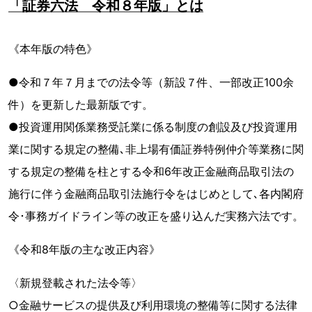
「証券六法 令和８年版」とは
《本年版の特色》
●令和７年７月までの法令等（新設７件、一部改正100余
件）を更新した最新版です。
●投資運用関係業務受託業に係る制度の創設及び投資運用
業に関する規定の整備､非上場有価証券特例仲介等業務に関
する規定の整備を柱とする令和6年改正金融商品取引法の
施行に伴う金融商品取引法施行令をはじめとして､各内閣府
令･事務ガイドライン等の改正を盛り込んだ実務六法です。
《令和8年版の主な改正内容》
〈新規登載された法令等〉
○金融サービスの提供及び利用環境の整備等に関する法律