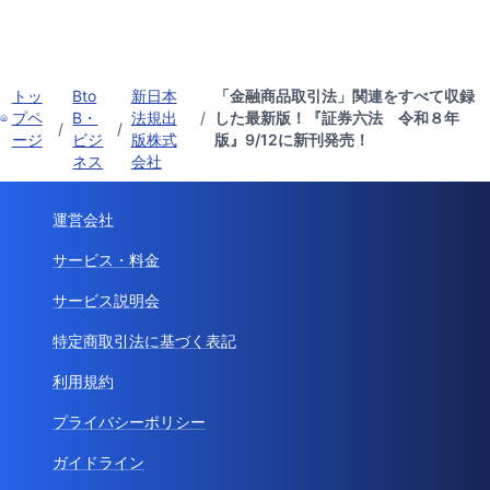
トッ
Bto
新日本
「金融商品取引法」関連をすべて収録
プペ
B・
法規出
/
した最新版！『証券六法 令和８年
/
/
ージ
ビジ
版株式
版』9/12に新刊発売！
ネス
会社
運営会社
サービス・料金
サービス説明会
特定商取引法に基づく表記
利用規約
プライバシーポリシー
ガイドライン