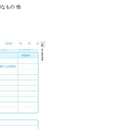
なもの 他
いこと