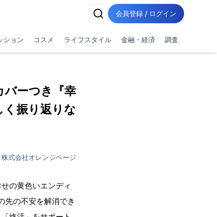
会員登録 / ログイン
ッション
コスメ
ライフスタイル
金融・経済
調査
カバーつき『幸
しく振り返りな
株式会社オレンジページ
幸せの黄色いエンディ
の先の不安を解消でき
る「終活」をサポート