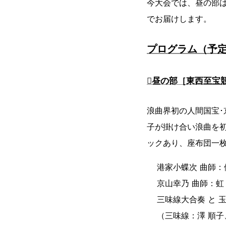
今大会では、昼の部
でお届けします。
プログラム（予
􍾟昼の部［東西至宝
浪曲界初の人間国宝･
子が掛け合い浪曲を初
ックあり、座布団一
港家小蝶次 曲師
京山幸乃 曲師：虹
三味線大合奏 と 
（三味線：澤 順