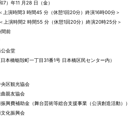
7）年11 月28 日（金）
＜上演時間3 時間45 分（休憩1回20分）終演16時00分＞
演＜上演時間2 時間55 分（休憩1回20分）終演20時25分＞
時間前
前
橋公会堂
中央区日本橋蛎殻町一丁目31番1号 日本橋区民センター内）
中央区観光協会
浪曲親友協会
術振興費補助金（舞台芸術等総合支援事業（公演創造活動））
術文化振興会