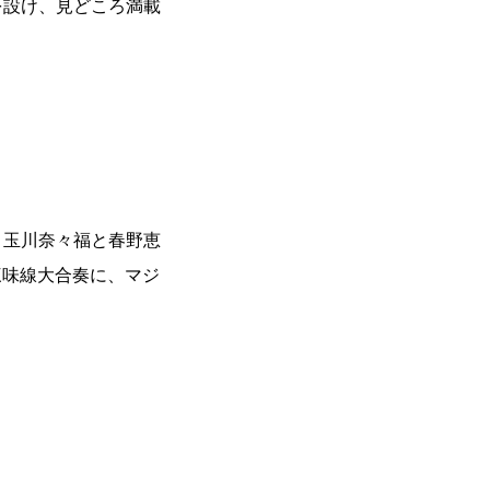
を設け、見どころ満載
、玉川奈々福と春野恵
三味線大合奏に、マジ