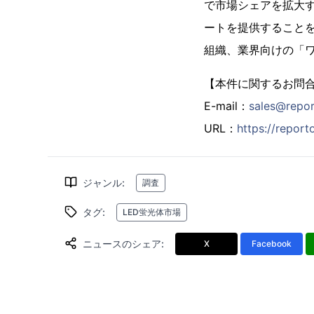
で市場シェアを拡大
ートを提供することを信
組織、業界向けの「
【本件に関するお問
E-mail：
sales@repo
URL：
https://repor
ジャンル
:
調査
タグ
:
LED蛍光体市場
ニュースのシェア
:
X
Facebook