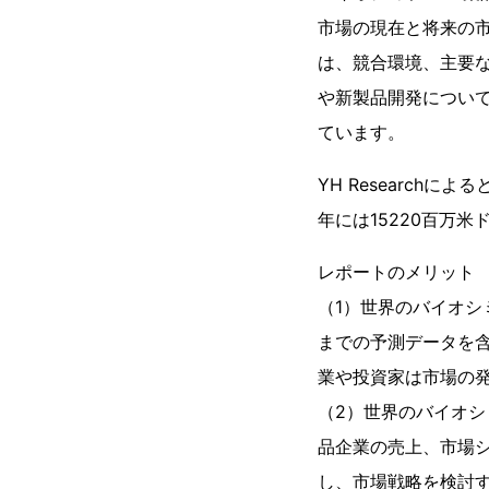
市場の現在と将来の
は、競合環境、主要
や新製品開発につい
ています。
YH Research
年には15220百万米
レポートのメリット
（1）世界のバイオシミ
までの予測データを
業や投資家は市場の
（2）世界のバイオシ
品企業の売上、市場
し、市場戦略を検討