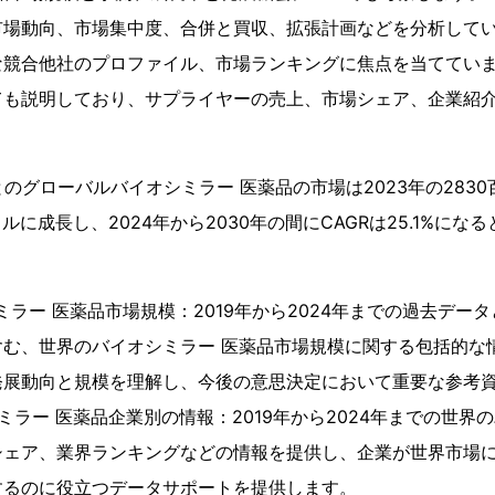
市場動向、市場集中度、合併と買収、拡張計画などを分析して
な競合他社のプロファイル、市場ランキングに焦点を当ててい
ても説明しており、サプライヤーの売上、市場シェア、企業紹
によるとのグローバルバイオシミラー 医薬品の市場は2023年の283
ドルに成長し、2024年から2030年の間にCAGRは25.1%に
ラー 医薬品市場規模：2019年から2024年までの過去データと
含む、世界のバイオシミラー 医薬品市場規模に関する包括的な
発展動向と規模を理解し、今後の意思決定において重要な参考
ミラー 医薬品企業別の情報：2019年から2024年までの世界
シェア、業界ランキングなどの情報を提供し、企業が世界市場
するのに役立つデータサポートを提供します。