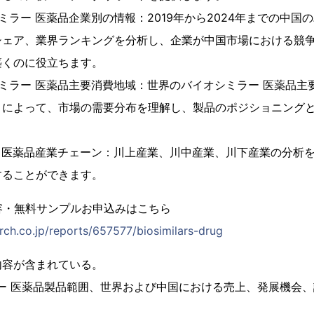
ミラー 医薬品企業別の情報：2019年から2024年までの中国
シェア、業界ランキングを分析し、企業が中国市場における競
築くのに役立ちます。
ミラー 医薬品主要消費地域：世界のバイオシミラー 医薬品主
とによって、市場の需要分布を理解し、製品のポジショニング
 医薬品産業チェーン：川上産業、川中産業、川下産業の分析
することができます。
容・無料サンプルお申込みはこちら
rch.co.jp/reports/657577/biosimilars-drug
内容が含まれている。
ー 医薬品製品範囲、世界および中国における売上、発展機会