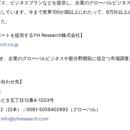
ビス、ビジネスプランなどを提供し、企業のグローバルビジネ
しています。今まで世界100か国以上にわたって、6万社以上
した。
トを提供するYH Research株式会社】
rch.co.jp
置き、企業のグローバルビジネスや新分野開拓に役立つ市場調査
い合わせ先】
社
き五丁目12番4-1203号
2692（日本）；0081-5058402692（グローバル）
：
info@yhresearch.com