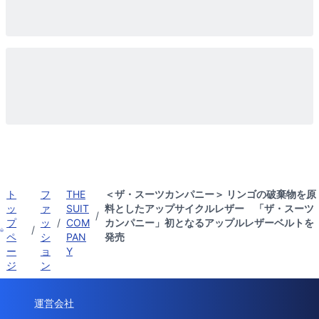
ト
フ
THE
＜ザ・スーツカンパニー＞ リンゴの破棄物を原
ッ
ァ
SUIT
料としたアップサイクルレザー 「ザ・スーツ
/
プ
ッ
/
COM
カンパニー」初となるアップルレザーベルトを
/
ペ
シ
PAN
発売
ー
ョ
Y
ジ
ン
運営会社