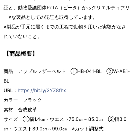
証と、動物愛護団体PeTA（ピータ）からクリエルティフリ
ー※な製品としての認証も取得しています。
※製品が手元に届くまでの工程で動物を用いた実験がなさ
れていないこと。
【商品概要】
商品 アップルレザーベルト ①HB-041-BL ②W-AB1-
BL
URL：
https://bit.ly/3YZ8fhx
カラー ブラック
素材 合成皮革
サイズ ①幅1.4㎝・ウエスト75.0㎝～85.0㎝ ②幅3.0
㎝・ウエスト89.0㎝～99.0㎝ ※カット調整式