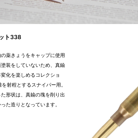
ト338
物の薬きょうをキャップに使用
面塗装をしていないため、真鍮
年変化を楽しめるコレクショ
距離を射程とするスナイパー用。
った形状は、真鍮の塊を削り出
かった造りとなっています。