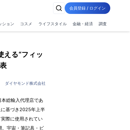
会員登録 / ログイン
ッション
コスメ
ライフスタイル
金融・経済
調査
使える“フィッ
表
ダイヤモンド株式会社
の日本総輸入代理店であ
基づき2025年上半
て実際に使用されてい
開。宇宙・筆記具・ビ