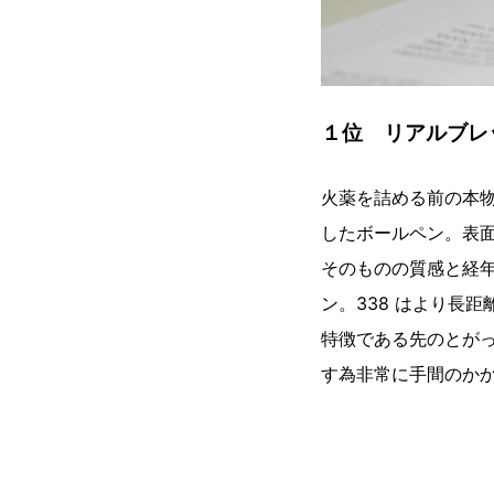
１位 リアルブレッ
火薬を詰める前の本
したボールペン。表
そのものの質感と経
ン。338 はより長
特徴である先のとが
す為非常に手間のか