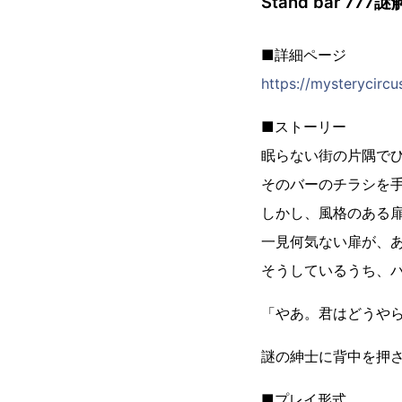
Stand bar 77
■詳細ページ
https://mysterycircu
■ストーリー
眠らない街の片隅で
そのバーのチラシを
しかし、風格のある
一見何気ない扉が、
そうしているうち、
「やあ。君はどうや
謎の紳士に背中を押
■プレイ形式