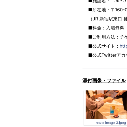
■施設名：TOKYO
■所在地：〒160-0
（JR 新宿駅東口 徒
■料金：入場無料
■ご利用方法：チ
■公式サイト：
htt
■公式Twitterアカウ
添付画像・ファイル
nazo_image_3.jpeg