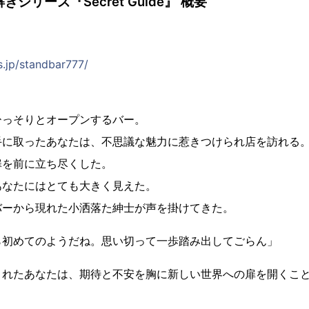
7謎解きシリーズ『Secret Guide』 概要
s.jp/standbar777/
ひっそりとオープンするバー。
手に取ったあなたは、不思議な魅力に惹きつけられ店を訪れる
扉を前に立ち尽くした。
あなたにはとても大きく見えた。
バーから現れた小洒落た紳士が声を掛けてきた。
ら初めてのようだね。思い切って一歩踏み出してごらん」
されたあなたは、期待と不安を胸に新しい世界への扉を開くこ