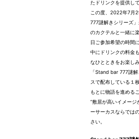
たドリンクを提供し
この度、2022年7月2
777謎解きシリーズ」が
のカクテルと一緒に
日ご参加希望の時間
中にドリンクの料金
なひとときをお楽し
「Stand bar 7
スで配布している１
もとに物語を進める
“敷居が高いイメージ
ーサーカスならではの体
さい。