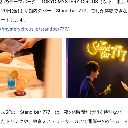
"のテーマパーク「TOKYO MYSTERY CIRCUS（以下、東
9日(金)より館内のバー「Stand bar 777」でしか体験できない「S
タートします。
://mysterycircus.jp/standbar777/
5Fの「Stand bar 777」は、夜の4時間だけ開く特別な
したドリンクや、東京ミステリーサーカスで開催中のゲーム・