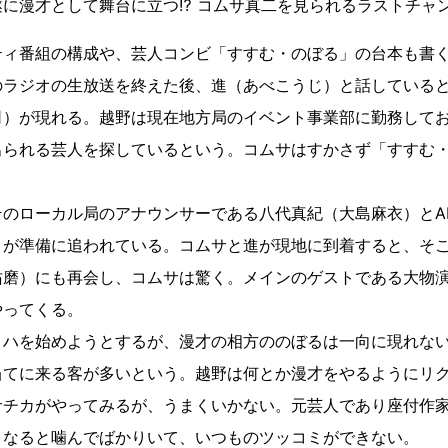
に漫才として舞台に立つ⁉ コムサ真二を見られるラストチャ
ティ番組の構成や、芸人コンビ「すすむ・のぼる」の台本も書
のラジオの生放送を終えた後、進（あべこうじ）と話している
司）が現れる。越野は現在地方局のイベント事業部に勤務して
出られる芸人を探しているという。コムサはすかさず「すすむ
そのローカル局のアナウンサーである八代真紀（大島麻衣）とA
）が準備に追われている。コムサと進が現地に到着すると、そ
佑磨）にも再会し、コムサは驚く。メインのゲストである大物
やってくる。
リハを始めようとするが、漫才の相方ののぼるは一向に現れな
当てに来る客が多いという。越野は何とか漫才をやるようにリ
サチカがやってみるが、うまくいかない。元芸人であり座付作
となると噛んでばかりいて、いつものツッコミができない。