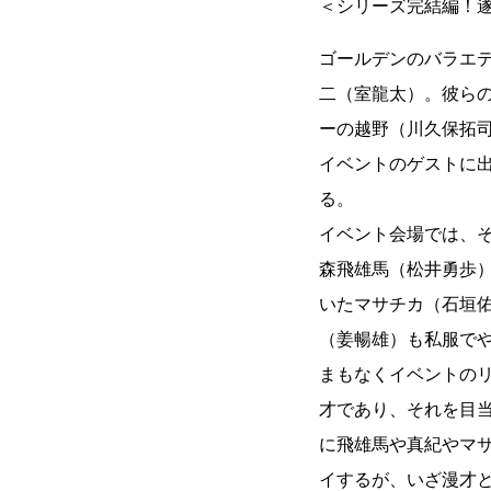
＜シリーズ完結編！遂
ゴールデンのバラエ
二（室龍太）。彼ら
ーの越野（川久保拓
イベントのゲストに
る。
イベント会場では、
森飛雄馬（松井勇歩
いたマサチカ（石垣
（姜暢雄）も私服で
まもなくイベントの
才であり、それを目
に飛雄馬や真紀やマ
イするが、いざ漫才