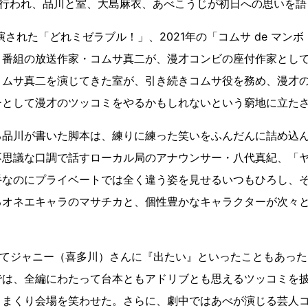
に行われ、品川と室、大島麻衣、あべこうじが初日への思いを語
上演された「どれミゼラブル！」、2021年の「コムサ de マン
ィ番組の放送作家・コムサ真二が、漫才コンビの座付作家とし
コムサ真二を演じてきた室が、引き続きコムサ役を務め、漫才
ーとして漫才のツッコミをやるかもしれないという窮地に立た
品川が書いた脚本は、練りに練った笑いをふんだんに詰め込ん
不思議な口調で話すローカル局のアナウンサー・八代真紀、「ヤ
手なのにプライベートでは全く違う姿を見せるいつもひろし、
るオネエキャラのマサチカと、個性豊かなキャラクターが次々
ってジャニー（喜多川）さんに『出たい』といったこともあっ
では、全編にわたって台本ともアドリブとも思えるツッコミを
ミまくり会場を笑わせた。さらに、劇中ではあべが演じる芸人