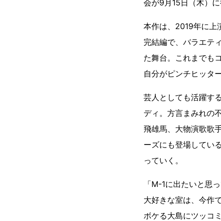
会が9月15日（木）
本作は、2019年に
完結編で、バラエテ
た舞台。これまでも
自分がピンチヒッタ
芸人としても活躍する
ディ。方言まみれの
飛雄馬、大物演歌歌
ーズにも登場してい
っていく。
「M-1に出たいと思
大好きな室は、今作
ボケる大島にツッコ