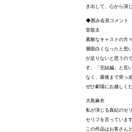
き出して、心から演
◆囲み会見コメント
室龍太
素敵なキャストの方
層面白くなったと思
が足りないと思うの
す。「完結編」と言
なく、最後まで突っ
ぜひ劇場にお越しく
大島麻衣
私が演じる真紀のセ
セリフを言っていま
この作品はお客さん