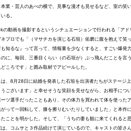
。本業・芸人のあべの横で、見事な漫才も見せるなど、室の笑
ている。
 Tokの動画を撮影するというシチュエーションで行われる「ア
ゲネプロでも「（マサチカを演じる石垣）佑磨に腹を抱えて笑
何も知るな』って言って、情報量を少なくすると、すごい爆発
るのに、毎回、三番目くらい（の石垣が）ぶっ飛んだことを言
見どころです」と囲み取材でアピールした。
は、8月28日に結婚を発表した石垣を出演者たちがステージ
とうございます」と幸せそうな笑顔を見せながら、お相手につ
ポーツ選手だったこともあり、その体力を買われて体を使った
転がって一回転して、膝を擦りむいたりしていました」と本作
ったことを明かした。そして、「うちの妻も観に来てくれると
僕は、コムサと３作品続けて演じているので、キャストの皆さ