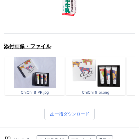
添付画像・ファイル
ChiChi_8_PR.jpg
ChiChi_9_pr.png
一括ダウンロード