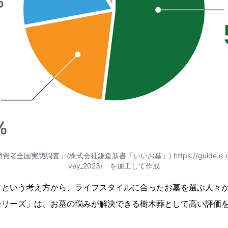
者全国実態調査」(株式会社鎌倉新書「いいお墓」) https://guide.e-ohaka.
vey_2023/ を加工して作成
ぐという考え方から、ライフスタイルに合ったお墓を選ぶ人々
シリーズ」は、お墓の悩みが解決できる樹木葬として高い評価