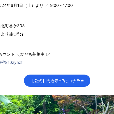
4年6月1日（土）より ／ 9:00～17:00
北町谷ケ303
より徒歩5分
アカウント ＼友だち募集中‼／
/p/@810zyazf
【公式】円通寺HPはコチラ⇒