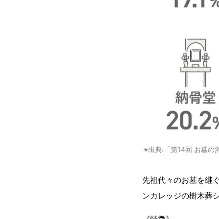
※出典:「第14回 お墓の消費
先祖代々のお墓を継
ンカレッジの樹木葬