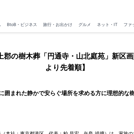
ム
BtoB・ビジネス
旅行・お出かけ
グルメ
ネット・IT
ファ
上郡の樹木葬「円通寺・山北庭苑」新区画販
より先着順】
に囲まれた静かで安らぐ場所を求める方に理想的な
（本社：東京都港区、代表：柏 昌宏、矢島 靖擴）は、家族