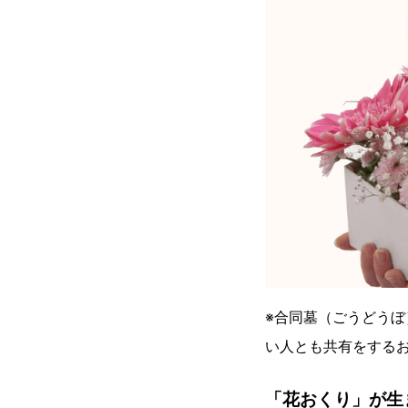
※合同墓（ごうどう
い人とも共有をする
「花おくり」が生