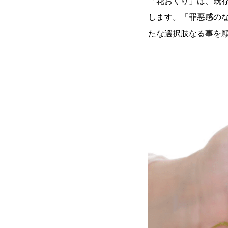
「花おくり」は、既
します。「罪悪感の
たな選択肢なる事を