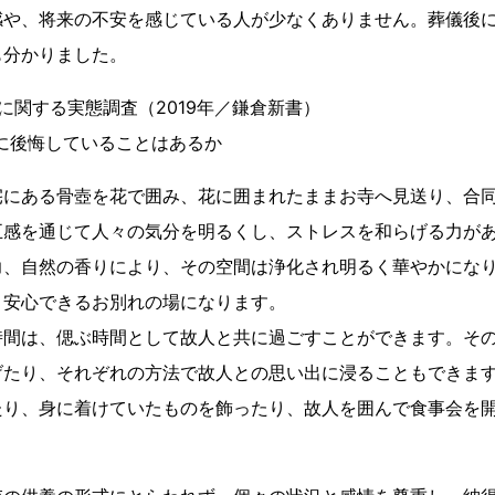
感や、将来の不安を感じている人が少なくありません。葬儀後
も分かりました。
に関する実態調査（2019年／鎌倉新書）
に後悔していることはあるか
宅にある骨壺を花で囲み、花に囲まれたままお寺へ見送り、合
五感を通じて人々の気分を明るくし、ストレスを和らげる力が
力、自然の香りにより、その空間は浄化され明るく華やかにな
、安心できるお別れの場になります。
時間は、偲ぶ時間として故人と共に過ごすことができます。そ
げたり、それぞれの方法で故人との思い出に浸ることもできま
たり、身に着けていたものを飾ったり、故人を囲んで食事会を