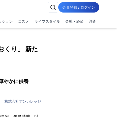
会員登録 / ログイン
ッション
コスメ
ライフスタイル
金融・経済
調査
おくり」 新た
華やかに供養
株式会社アンカレッジ
柏昌宏、矢島靖擴、以