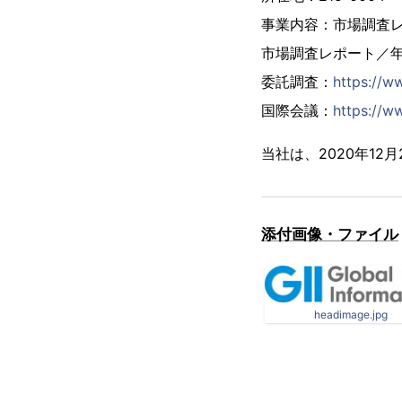
事業内容：市場調査
市場調査レポート／
委託調査：
https://w
国際会議：
https://ww
当社は、2020年1
添付画像・ファイル
headimage.jpg