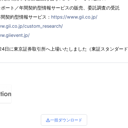
レポート／年間契約型情報サービスの販売、委託調査の受託
年間契約型情報サービス：
https://www.gii.co.jp/
ww.gii.co.jp/custom_research/
w.giievent.jp/
2月24日に東京証券取引所へ上場いたしました（東証スタンダード市
一括ダウンロード