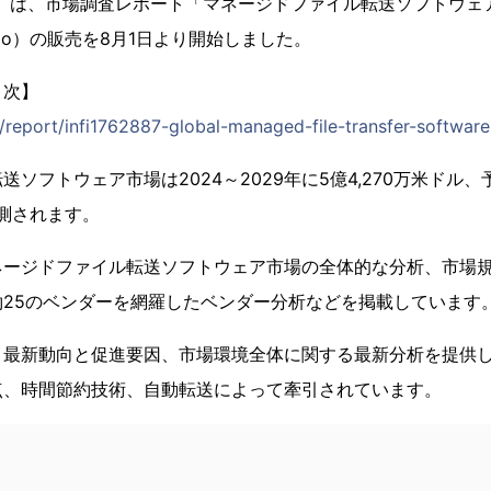
71）は、市場調査レポート「マネージドファイル転送ソフトウェア
avio）の販売を8月1日より開始しました。
目次】
p/report/infi1762887-global-managed-file-transfer-softwar
ソフトウェア市場は2024～2029年に5億4,270万米ドル、
予測されます。
ネージドファイル転送ソフトウェア市場の全体的な分析、市場
25のベンダーを網羅したベンダー分析などを掲載しています
、最新動向と促進要因、市場環境全体に関する最新分析を提供
点、時間節約技術、自動転送によって牽引されています。