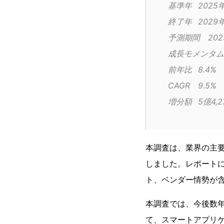
基準年	2025
終了年	2029
予測期間
前年比	8.4%
CAGR	9.5%
増分額	5
本調査は、業界の主
しました。レポート
ト、ベンダー情勢が
本調査では、今後数
て、スマートアプリ