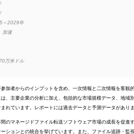
年
年
	2025～2029年
成長モメンタム	加速
億4,270万米ドル
要参加者からのインプットを含め、一次情報と二次情報を客観
には、主要企業の分析に加え、包括的な市場規模データ、地域
含まれています。レポートには過去データと予測データがあり
年間のマネージドファイル転送ソフトウェア市場の成長を促進す
ケーションとの統合を挙げています。また、ファイル追跡・監