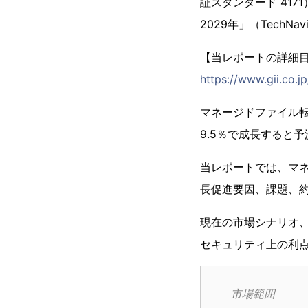
証スタンダード 41
2029年」（TechN
【当レポートの詳細
https://www.gii.co.j
マネージドファイル転送
9.5％で成長すると
当レポートでは、マ
長促進要因、課題、約
現在の市場シナリオ
セキュリティ上の利
市場範囲