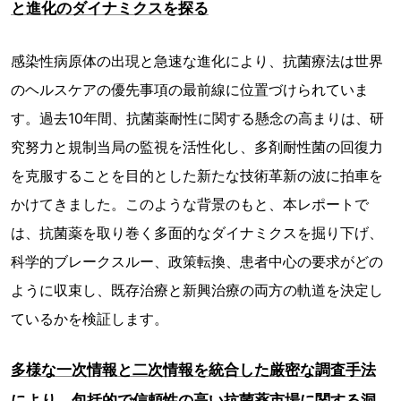
と進化のダイナミクスを探る
感染性病原体の出現と急速な進化により、抗菌療法は世界
のヘルスケアの優先事項の最前線に位置づけられていま
す。過去10年間、抗菌薬耐性に関する懸念の高まりは、研
究努力と規制当局の監視を活性化し、多剤耐性菌の回復力
を克服することを目的とした新たな技術革新の波に拍車を
かけてきました。このような背景のもと、本レポートで
は、抗菌薬を取り巻く多面的なダイナミクスを掘り下げ、
科学的ブレークスルー、政策転換、患者中心の要求がどの
ように収束し、既存治療と新興治療の両方の軌道を決定し
ているかを検証します。
多様な一次情報と二次情報を統合した厳密な調査手法
により、包括的で信頼性の高い抗菌薬市場に関する洞