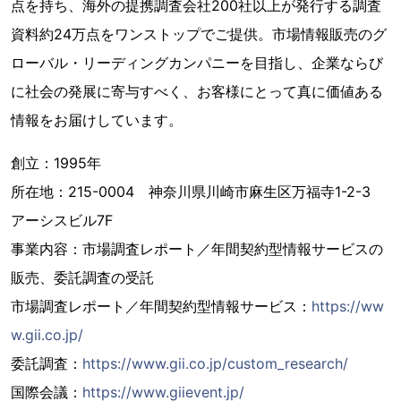
点を持ち、海外の提携調査会社200社以上が発行する調査
資料約24万点をワンストップでご提供。市場情報販売のグ
ローバル・リーディングカンパニーを目指し、企業ならび
に社会の発展に寄与すべく、お客様にとって真に価値ある
情報をお届けしています。
創立：1995年
所在地：215-0004 神奈川県川崎市麻生区万福寺1-2-3
アーシスビル7F
事業内容：市場調査レポート／年間契約型情報サービスの
販売、委託調査の受託
市場調査レポート／年間契約型情報サービス：
https://ww
w.gii.co.jp/
委託調査：
https://www.gii.co.jp/custom_research/
国際会議：
https://www.giievent.jp/