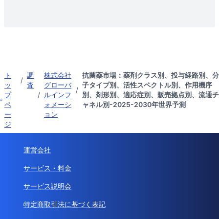
ト
調
株式会社
抗菌薬市場：薬剤クラス別、投与経路別、分
/
ッ
査
グローバ
子タイプ別、活性スペクトル別、作用機序
/
プ
/
ルインフ
別、剤形別、適応症別、販売拠点別、流通チ
ペ
ォメーシ
ャネル別-2025-2030年世界予測
ー
ョン
ジ
運営会社
サービス・料金
サービス説明会
特定商取引法に基づく表記