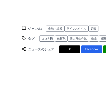
ジャンル
:
金融・経済
ライフスタイル
調査
タグ
:
コロナ禍
佐賀県
個人再生件数
借金
債
ニュースのシェア
:
X
Facebook