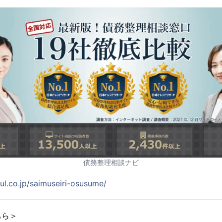
債務整理相談ナビ
zul.co.jp/saimuseiri-osusume/
ちら＞