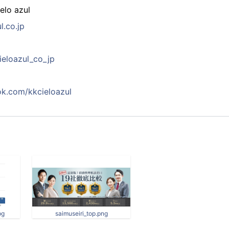
o azul
l.co.jp
cieloazul_co_jp
k.com/kkcieloazul
pg
saimuseiri_top.png