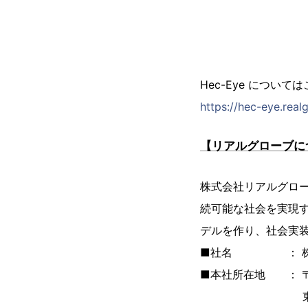
Hec-Eye について
https://hec-eye.realg
【リアルグローブに
株式会社リアルグロー
続可能な社会を実現する
デルを作り、社会実
■社名 ： 株式
■本社所在地 ： 〒10
東京都千代田区神