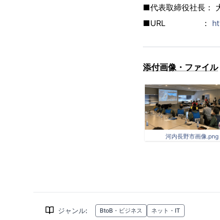
■代表取締役社長： 
■URL ：
ht
添付画像・ファイル
河内長野市画像.png
ジャンル
:
BtoB・ビジネス
ネット・IT