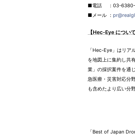
■電話 ：03-6380-
■メール ：
pr@realgl
【Hec-Eye につい
「Hec-Eye」は
を地図上に集約し共有
業」の採択案件を通じ
急医療・災害対応分
も含めたより広い分
「Best of Japa