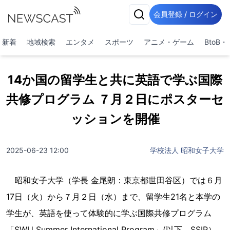
会員登録 / ログイン
新着
地域検索
エンタメ
スポーツ
アニメ・ゲーム
BtoB
14か国の留学生と共に英語で学ぶ国際
共修プログラム ７月２日にポスターセ
ッションを開催
2025-06-23 12:00
学校法人 昭和女子大学
昭和女子大学（学長 金尾朗：東京都世田谷区）では６月
17日（火）から７月２日（水）まで、留学生21名と本学の
学生が、英語を使って体験的に学ぶ国際共修プログラム
「SWU Summer International Program」(以下、SSIP）