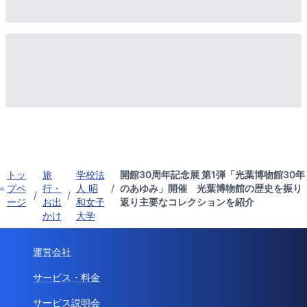
トッ
旅
学校法
開館30周年記念展 第1弾「光葉博物館30年
プペ
行・
人 昭
/
のあゆみ」開催 光葉博物館の歴史を振り
/
/
ージ
お出
和女子
返り主要なコレクションを紹介
かけ
大学
運営会社
サービス・料金
サービス説明会