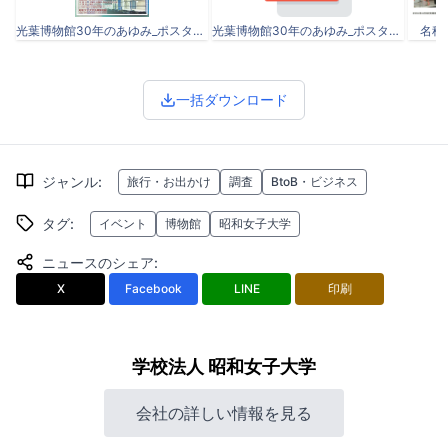
光葉博物館30年のあゆみ_ポスター・ちらし.jpg
光葉博物館30年のあゆみ_ポスター・ちらし.pdf
名称未
一括ダウンロード
ジャンル
:
旅行・お出かけ
調査
BtoB・ビジネス
タグ
:
イベント
博物館
昭和女子大学
ニュースのシェア
:
X
Facebook
LINE
印刷
学校法人 昭和女子大学
会社の詳しい情報を見る