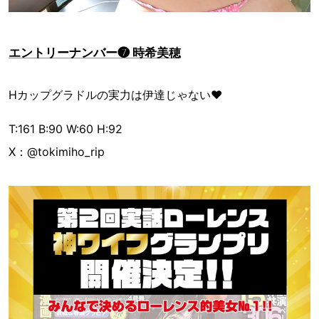
エントリーナンバー❼ 時希美穂
Hカップグラドルの実力は伊達じゃない♥
T:161 B:90 W:60 H:92
X：@tokimiho_rip