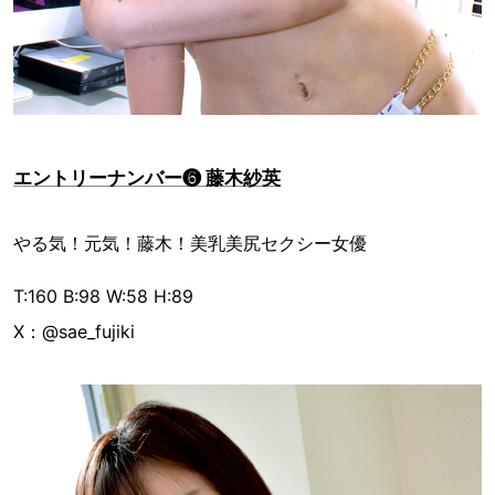
エントリーナンバー❻ 藤木紗英
やる気！元気！藤木！美乳美尻セクシー女優
T:160 B:98 W:58 H:89
X：@sae_fujiki