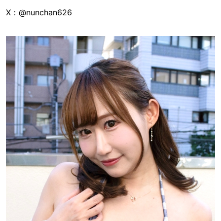
X：@nunchan626