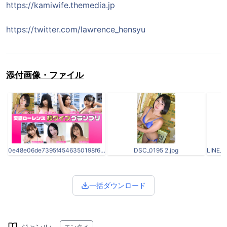
https://kamiwife.themedia.jp
https://twitter.com/lawrence_hensyu
添付画像・ファイル
0e48e06de7395f4546350198f6a04a2c.png
DSC_0195 2.jpg
一括ダウンロード
ジャンル
:
エンタメ