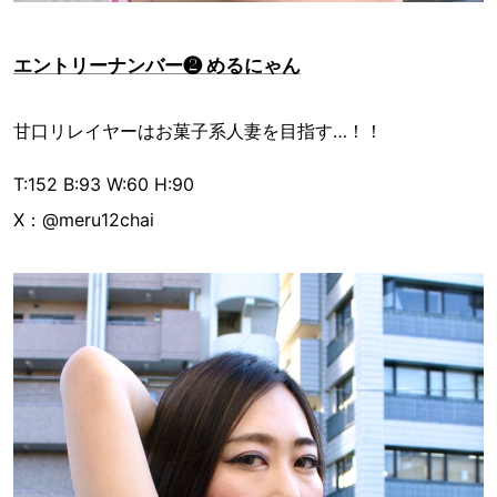
エントリーナンバー❷ めるにゃん
甘口リレイヤーはお菓子系人妻を目指す…！！
T:152 B:93 W:60 H:90
X：@meru12chai