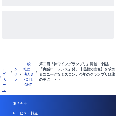
ト
エ
一般
第二回『神ワイフグランプリ』開催！ 雑誌
ッ
ン
社団
「実話ローレンス」発、【理想の妻像】を求め
/
/
プ
タ
/
法人S
るユニークなミスコン。今年のグランプリは誰
ペ
メ
POTL
の手に・・・
ー
IGHT
ジ
運営会社
サービス・料金