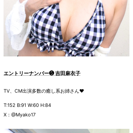
エントリーナンバー❺ 吉田麻衣子
TV、CM出演多数の癒し系お姉さん♥
T:152 B:91 W:60 H:84
X：@Myako17