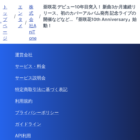
ト
エ
株
亜咲花 デビュー10年目突入！ 新曲3か月連続リ
ッ
ン
式
リース、初のカバーアルバム発売 記念ライブの
/
/
プ
タ
会
開催などなど… 『亜咲花10th Anniversary』始
/
ペ
メ
社A
動！
ー
niT
ジ
one
運営会社
サービス・料金
サービス説明会
特定商取引法に基づく表記
利用規約
プライバシーポリシー
ガイドライン
API利用