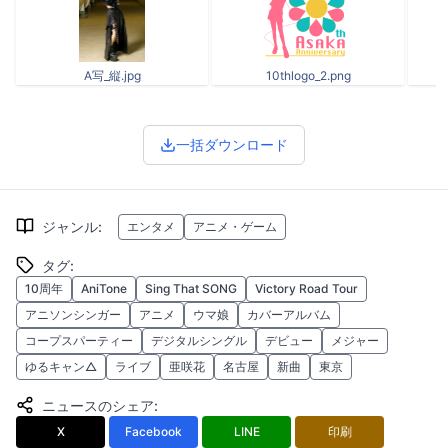
A写_縦.jpg
10thlogo_2.png
一括ダウンロード
ジャンル
:
エンタメ
アニメ・ゲーム
タグ
:
10周年
AniTone
Sing That SONG
Victory Road Tour
アニソンシンガー
アニメ
ウマ娘
カバーアルバム
コープスパーティー
デジタルシングル
デビュー
メジャー
ゆるキャン△
ライブ
亜咲花
名古屋
新曲
東京
ニュースのシェア
:
X
Facebook
LINE
印刷