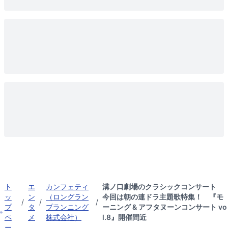
ト
エ
カンフェティ
溝ノ口劇場のクラシックコンサート
ッ
ン
（ロングラン
今回は朝の連ドラ主題歌特集！ 『モ
/
/
/
プ
タ
プランニング
ーニング & アフタヌーンコンサート vo
ペ
メ
株式会社）
l.8』開催間近
ー