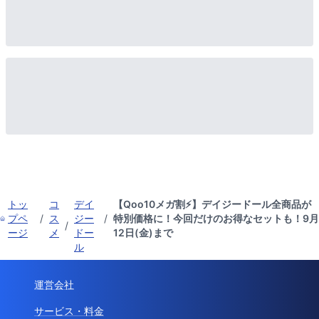
トッ
コ
デイ
【Qoo10メガ割⚡】デイジードール全商品が
プペ
/
ス
ジー
/
特別価格に！今回だけのお得なセットも！9月
/
ージ
メ
ドー
12日(金)まで
ル
運営会社
サービス・料金