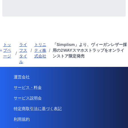
トッ
ライ
トリニ
「Simplism」より、ヴィーガンレザー採
プペ
フス
/
ティ株
/
用の2WAYスマホストラップをオンライ
/
ージ
タイ
式会社
ンストア限定発売
ル
運営会社
サービス・料金
サービス説明会
特定商取引法に基づく表記
利用規約