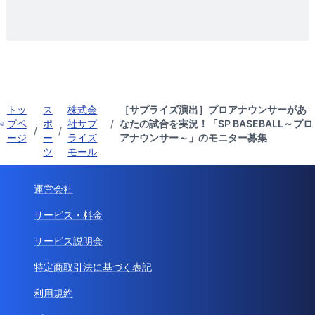
トッ
ス
株式会
［サプライズ演出］プロアナウンサーがあ
プペ
ポ
社サプ
/
なたの試合を実況！「SP BASEBALL～プロ
/
/
ージ
ー
ライズ
アナウンサー～」のモニター募集
ツ
モール
運営会社
サービス・料金
サービス説明会
特定商取引法に基づく表記
利用規約