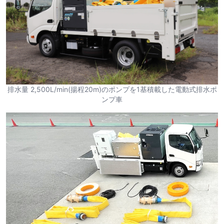
排水量 2,500L/min(揚程20m)のポンプを1基積載した電動式排水ポ
ンプ車