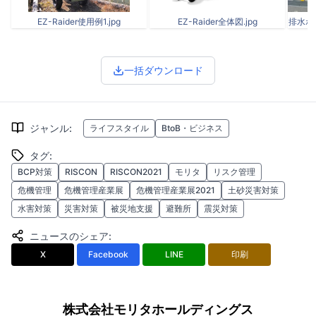
EZ-Raider使用例1.jpg
EZ-Raider全体図.jpg
排水ポ
一括ダウンロード
ジャンル
:
ライフスタイル
BtoB・ビジネス
タグ
:
BCP対策
RISCON
RISCON2021
モリタ
リスク管理
危機管理
危機管理産業展
危機管理産業展2021
土砂災害対策
水害対策
災害対策
被災地支援
避難所
震災対策
ニュースのシェア
:
X
Facebook
LINE
印刷
株式会社モリタホールディングス