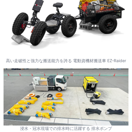
高い走破性と強力な搬送能力を誇る 電動資機材搬送車 EZ-Raider
浸水・冠水現場での排水時に活躍する 排水ポンプ