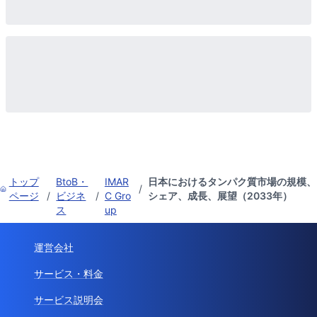
トップ
BtoB・
IMAR
日本におけるタンパク質市場の規模、
/
ページ
/
ビジネ
/
C Gro
シェア、成長、展望（2033年）
ス
up
運営会社
サービス・料金
サービス説明会