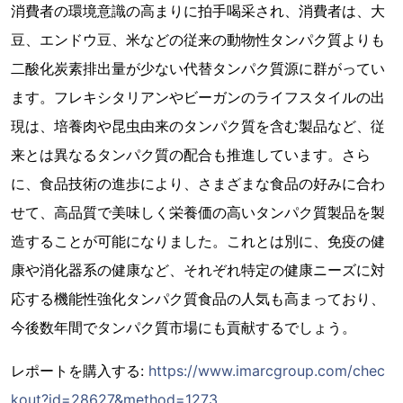
消費者の環境意識の高まりに拍手喝采され、消費者は、大
豆、エンドウ豆、米などの従来の動物性タンパク質よりも
二酸化炭素排出量が少ない代替タンパク質源に群がってい
ます。フレキシタリアンやビーガンのライフスタイルの出
現は、培養肉や昆虫由来のタンパク質を含む製品など、従
来とは異なるタンパク質の配合も推進しています。さら
に、食品技術の進歩により、さまざまな食品の好みに合わ
せて、高品質で美味しく栄養価の高いタンパク質製品を製
造することが可能になりました。これとは別に、免疫の健
康や消化器系の健康など、それぞれ特定の健康ニーズに対
応する機能性強化タンパク質食品の人気も高まっており、
今後数年間でタンパク質市場にも貢献するでしょう。
レポートを購入する:
https://www.imarcgroup.com/chec
kout?id=28627&method=1273